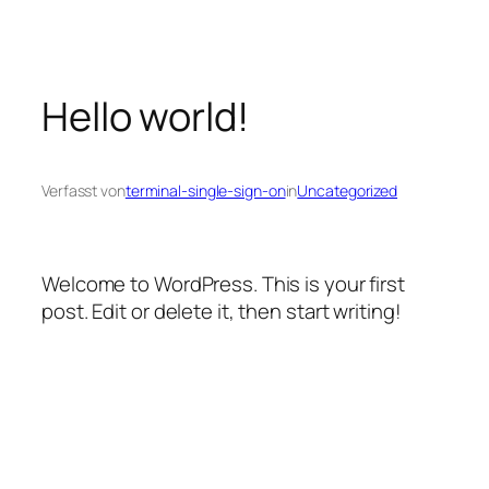
Zum
Inhalt
springen
Hello world!
Verfasst von
terminal-single-sign-on
in
Uncategorized
Welcome to WordPress. This is your first
post. Edit or delete it, then start writing!