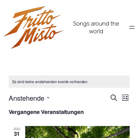
Songs around the
world
Es sind keine anstehenden events vorhanden.
Verans
Vera
Anstehende
Suche
Liste
Ansi
Suche
Datum
Navi
Vergangene Veranstaltungen
wählen.
und
Ansich
JULI
31
Naviga